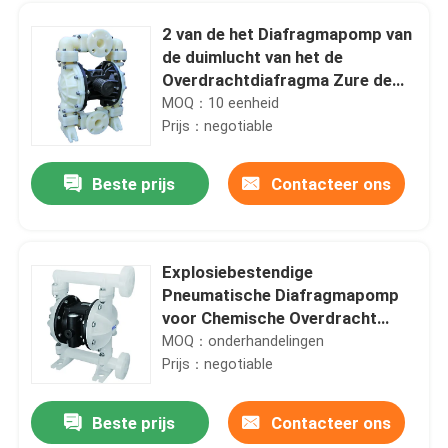
2 van de het Diafragmapomp van
de duimlucht van het de
Overdrachtdiafragma Zure de
Pomp667l/min niet Lekkage
MOQ：10 eenheid
Prijs：negotiable
Beste prijs
Contacteer ons
Explosiebestendige
Pneumatische Diafragmapomp
Huis
voor Chemische Overdracht
0.83Mpa
MOQ：onderhandelingen
Prijs：negotiable
Producten
Beste prijs
Contacteer ons
Gedreven het Diafragmapomp van de waterbehandeling Lucht, de Chemische Pomp van de Diafragmamodder
Videos