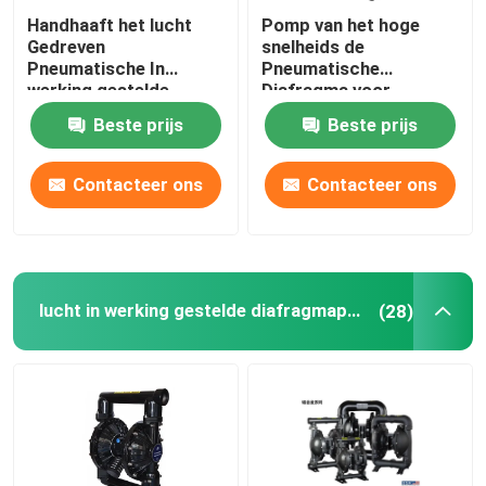
Handhaaft het lucht
Pomp van het hoge
Verticale Rioleringspomp
Gedreven
snelheids de
Pneumatische In
Pneumatische
werking gestelde
Diafragma voor
Compacte
Brandbare en
Beste prijs
Beste prijs
Gemakkelijke Ontwerp
Volatilizable
van de Diafragmapomp
Vloeistoffen
Contacteer ons
Contacteer ons
lucht in werking gestelde diafragmapomp
(28)