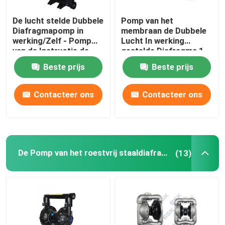
De lucht stelde Dubbele
Pomp van het
Diafragmapomp in
membraan de Dubbele
werking/Zelf - Pomp
Lucht In werking
van de Instructie de
gestelde Diafragma 1
Positieve Verplaatsing
Duim niet Lekkage voor
Beste prijs
Beste prijs
Petrochemische
Industrie
Contacteer ons
Contacteer ons
De Pomp van het roestvrij staaldiafragma
(13)