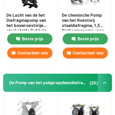
De Lucht van de het
De chemische Pomp
Diafragmapomp van
van het Roestvrij
het bouwroestvrije
staaldiafragma, 1,5
staal stelde Dubbele
Diafragmapomp voor
Diafragmapomp in
Deklaagindustrie
Beste prijs
Beste prijs
werking
Contacteer ons
Contacteer ons
De Pomp van het polypropyleendiafragma
(25)