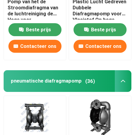
Pomp van het de
Plastic Lucht Gedreven
Stroomdiafragma van
Dubbele
de luchtreiniging de
Diafragmapomp voor
Chemische Diafragmapomp
Hoge voor
Vloeistof Op hoge
Waterzuiveringsinstallatie
temperatuur
Beste prijs
Beste prijs
De Pomp van de diafragmaverf
Contacteer ons
Contacteer ons
de pomp van het gasdiafragma
De Pomp van de diafragmaoverdracht
pneumatische diafragmapomp
(36)
De Delen van de diafragmapomp
Magnetische Aandrijvingspomp
Chemische Filterhuisvesting