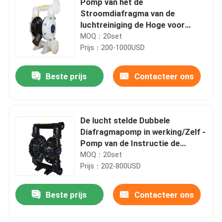
Pomp van het de
Stroomdiafragma van de
luchtreiniging de Hoge voor
Waterzuiveringsinstallatie
MOQ：20set
Prijs：200-1000USD
Beste prijs
Contacteer ons
De lucht stelde Dubbele
Diafragmapomp in werking/Zelf -
Pomp van de Instructie de
Positieve Verplaatsing
MOQ：20set
Prijs：202-800USD
Beste prijs
Contacteer ons