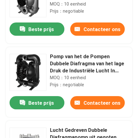
Diafragmapomp
MOQ：10 eenheid
Prijs：negotiable
Beste prijs
Contacteer ons
Pomp van het de Pompen
Dubbele Diafragma van het lage
Druk de Industriële Lucht In
werking gestelde Diafragma 12,3
MOQ：10 eenheid
Kg
Prijs：negotiable
Beste prijs
Contacteer ons
Lucht Gedreven Dubbele
Diafragmapomp uit gegoten