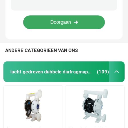
Poeder & Water Pneumatische Diafragmapomp voor Chemische Installatie
Explosiebestendige Pneumatische In werking gestelde Diafragmapomp, Duurzame Pneumatische Luchtpomp
lucht gedreven dubbele diafragmapomp
Van de de Pomp Goede Zelfinstructie van het Lekkage niet de Pneumatische Diafragma Prestaties 0.83Mpa
Kleine Pneumatische Dubbele Diafragmapomp/Witte het Diafragmapomp van de 1 Duimlucht
pneumatische diafragmapomp
ANDERE CATEGORIEËN VAN ONS
lucht in werking gestelde diafragmapomp
De Pomp van het roestvrij staaldiafragma
lucht gedreven dubbele diafragmapomp
(109)
De Pomp van het polypropyleendiafragma
Plastic Diafragmapomp
AODD-Pomp