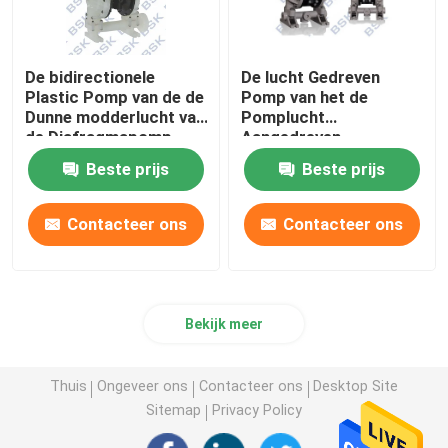
De bidirectionele
De lucht Gedreven
Plastic Pomp van de de
Pomp van het de
Dunne modderlucht van
Pomplucht
de Diafragmapomp
Aangedreven
voor Farmaceutische
Diafragma van het
Beste prijs
Beste prijs
Industrie
Polypropyleendiafragma
Contacteer ons
Contacteer ons
Bekijk meer
Thuis
Ongeveer ons
Contacteer ons
Desktop Site
Sitemap
Privacy Policy