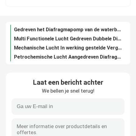
Multi Functionele Lucht Gedreven Dubbele Diafragmapomp voor de Machine van de Inktdruk
Mechanische Lucht In werking gestelde Vergeldende Pomp, Minidiafragmapomp Met duikvermogen
Ongeveer ons
Petrochemische Lucht Aangedreven Diafragmapomp/Dubbelwerkende Diafragmapomp 0,83 Mpa
Geen Pomp van het Vonkenlucht Gedreven Dubbele Diafragma voor Voedsel en Chemische Industrie
Fabrieksreis
Het Diafragmapomp van de roestvrij staal Samengeperste Lucht, Kleine Lucht In werking gestelde Pneumatische Pomp
1 Pomp van het duim de Lucht Gedreven Dubbele Diafragma die met Samengeperste Lucht in werking wordt gesteld
Kwaliteitscontrole
Lucht Aangedreven Diafragmapomp met geringe geluidssterkte, de Hoge Pomp van het Viscositeitsdiafragma
De lichte van de het Diafragmapomp van Wight Lucht Gedreven Dubbele Beweegbare 70m Maximumlift
Contacteer ons
Industriële Lucht In werking gestelde Diafragmapomp/Vergeldende Diafragmapomp
Laat een bericht achter
Plastic Lucht Gedreven Dubbele Diafragmapomp voor Vloeistof Op hoge temperatuur
We bellen je snel terug!
De Pomp van het het Roestvrije staaldiafragma van de voedselrang/de Draagbare Hoge Pomp van het Stroomdiafragma
Nieuws
De brede Pomp van het Stroom Pneumatische Diafragma voor Voorbereide Voedsel Eenvoudige Structuur
Het plastiek stelde mechanisch Diafragmapomp, Stille Pneumatische In werking gestelde Pomp in werking
Verzoek om een Citaat
Pomp van het Eco de Vriendschappelijke Pneumatische Diafragma met Goede Zelfinstructieprestaties
Stabiele Verrichting het Diafragmapomp van de 2 Duimlucht/Veiligheids Pneumatische Metende Pomp
Company News